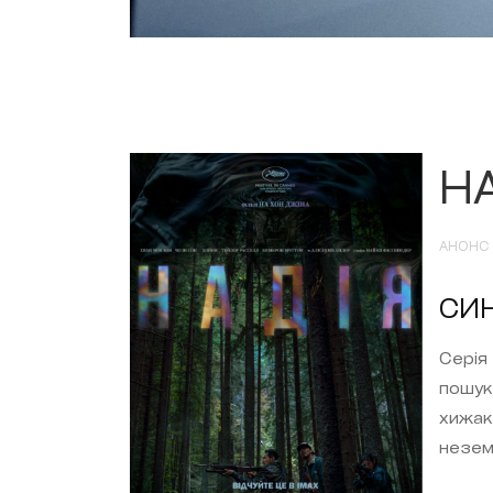
Н
АНОНС
СИ
Серія
пошук
хижак
незем