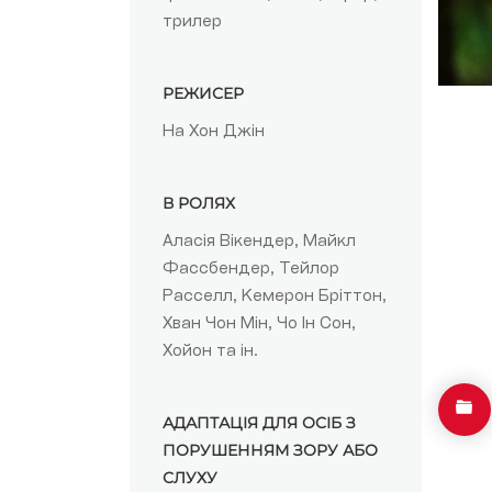
трилер
РЕЖИСЕР
На Хон Джін
В РОЛЯХ
Аласія Вікендер, Майкл
Фассбендер, Тейлор
Расселл, Кемерон Бріттон,
Хван Чон Мін, Чо Ін Сон,
Хойон та ін.
АДАПТАЦІЯ ДЛЯ ОСІБ З
ПОРУШЕННЯМ ЗОРУ АБО
СЛУХУ