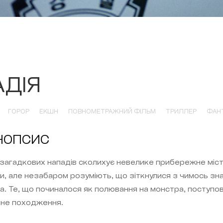
АДІЯ
ГОРОР
ЕКШН
ПОВНОМЕТРАЖНИЙ ФІЛЬМ
ТРИЛЛЕР
ФАН
НОПСИС
 загадкових нападів сколихує невелике прибережне місте
и, але незабаром розуміють, що зіткнулися з чимось зн
а. Те, що починалося як полювання на монстра, поступов
не походження.