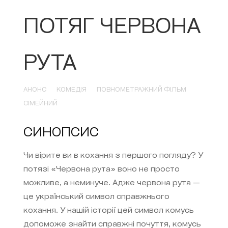
ПОТЯГ ЧЕРВОНА
РУТА
АНОНС
КОМЕДІЯ
ПОВНОМЕТРАЖНИЙ ФІЛЬМ
СІМЕЙНИЙ
СИНОПСИС
Чи вірите ви в кохання з першого погляду? У
потязі «Червона рута» воно не просто
можливе, а неминуче. Адже червона рута —
це український символ справжнього
кохання. У нашій історії цей символ комусь
допоможе знайти справжні почуття, комусь