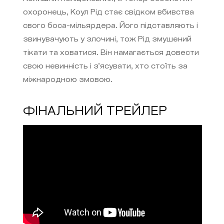
охоронець, Коул Рід стає свідком вбивства
свого боса-мільярдера. Його підставляють і
звинувачують у злочині, тож Рід змушений
тікати та ховатися. Він намагається довести
свою невинність і з’ясувати, хто стоїть за
міжнародною змовою.
ФІНАЛЬНИЙ ТРЕЙЛЕР