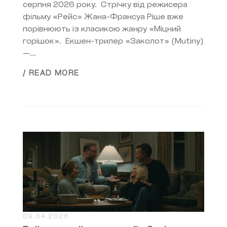
серпня 2026 року. Стрічку від режисера
фільму «Рейс» Жана-Франсуа Ріше вже
порівнюють із класикою жанру «Міцний
горішок». Екшен-трилер «Заколот» (Mutiny)
—...
/ READ MORE
09.04.2026