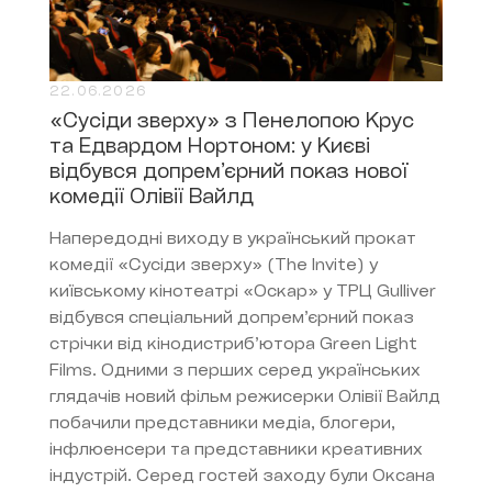
22.06.2026
«Сусіди зверху» з Пенелопою Крус
та Едвардом Нортоном: у Києві
відбувся допрем’єрний показ нової
комедії Олівії Вайлд
Напередодні виходу в український прокат
комедії «Сусіди зверху» (The Invite) у
київському кінотеатрі «Оскар» у ТРЦ Gulliver
відбувся спеціальний допрем’єрний показ
стрічки від кінодистриб’ютора Green Light
Films. Одними з перших серед українських
глядачів новий фільм режисерки Олівії Вайлд
побачили представники медіа, блогери,
інфлюенсери та представники креативних
індустрій. Серед гостей заходу були Оксана