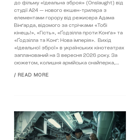
до фільму «Ідеальна зброя» (Onslaught) від
студії A24 — нового екшен-трилера з
елементами горору від режисера Адама
Вінґарда, відомого за стрічками «Тобі
кінець!», «Гість», «Ґодзілла проти Конґа» та
«Ґодзілла та Конґ: Нова імперія». Вихід
«Ідеальної зброї» в українських кінотеатрах
запланований на 3 вересня 2026 року. За
сюжетом, колишня армійська снайперка,...
/ READ MORE