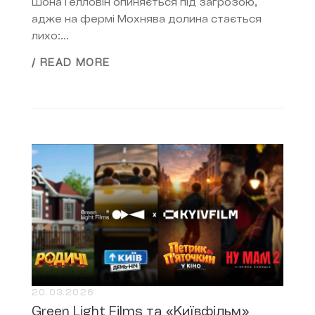
Шона Гелловін опиняється під загрозою,
адже на фермі Мохнява долина стається
лихо:...
/ READ MORE
20.03.2026
Green Light Films та «Київфільм»