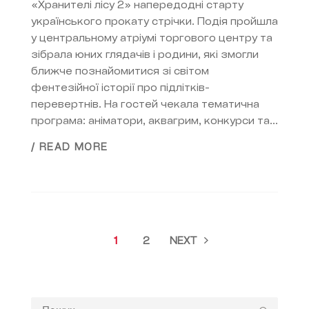
«Хранителі лісу 2» напередодні старту
українського прокату стрічки. Подія пройшла
у центральному атріумі торгового центру та
зібрала юних глядачів і родини, які змогли
ближче познайомитися зі світом
фентезійної історії про підлітків-
перевертнів. На гостей чекала тематична
програма: аніматори, аквагрим, конкурси та...
/ READ MORE
1
2
NEXT
Пошук: