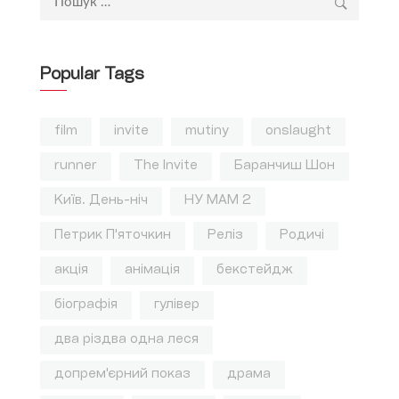
Popular Tags
film
invite
mutiny
onslaught
runner
The Invite
Баранчиш Шон
Київ. День-ніч
НУ МАМ 2
Петрик П'яточкин
Реліз
Родичі
акція
анімація
бекстейдж
біографія
гулівер
два різдва одна леся
допрем'єрний показ
драма