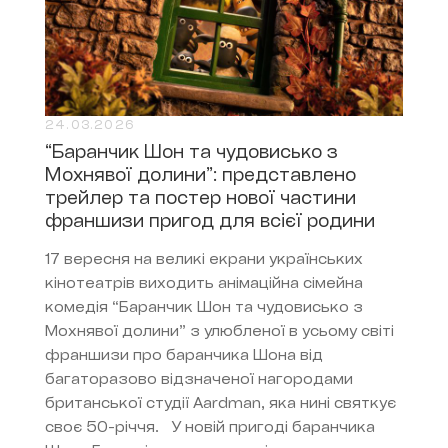
24.03.2026
“Баранчик Шон та чудовисько з
Мохнявої долини”: представлено
трейлер та постер нової частини
франшизи пригод для всієї родини
17 вересня на великі екрани українських
кінотеатрів виходить анімаційна сімейна
комедія “Баранчик Шон та чудовисько з
Мохнявої долини” з улюбленої в усьому світі
франшизи про баранчика Шона від
багаторазово відзначеної нагородами
британської студії Aardman, яка нині святкує
своє 50-річчя. У новій пригоді баранчика