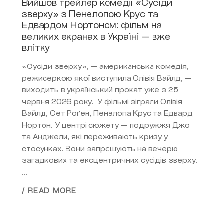
Вийшов трейлер комедії «Сусіди
зверху» з Пенелопою Крус та
Едвардом Нортоном: фільм на
великих екранах в Україні — вже
влітку
«Сусіди зверху», — американська комедія,
режисеркою якої виступила Олівія Вайлд, —
виходить в український прокат уже з 25
червня 2026 року. У фільмі зіграли Олівія
Вайлд, Сет Роґен, Пенелопа Крус та Едвард
Нортон. У центрі сюжету — подружжя Джо
та Анджели, які переживають кризу у
стосунках. Вони запрошують на вечерю
загадкових та ексцентричних сусідів зверху.​
...
/ READ MORE