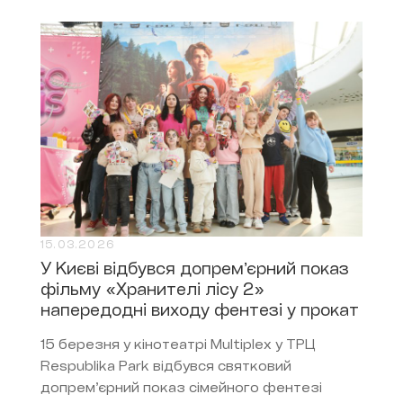
15.03.2026
У Києві відбувся допремʼєрний показ
фільму «Хранителі лісу 2»
напередодні виходу фентезі у прокат
15 березня у кінотеатрі Multiplex у ТРЦ
Respublika Park відбувся святковий
допремʼєрний показ сімейного фентезі