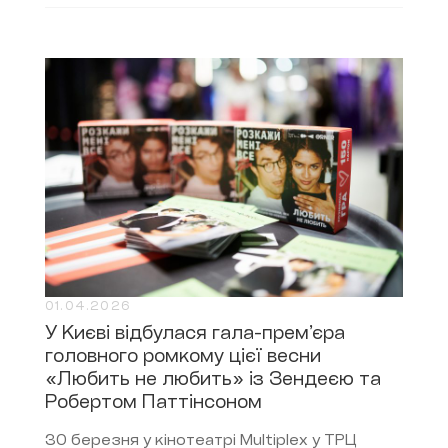
01.04.2026
У Києві відбулася гала-прем’єра
головного ромкому цієї весни
«Любить не любить» із Зендеєю та
Робертом Паттінсоном
30 березня у кінотеатрі Multiplex у ТРЦ