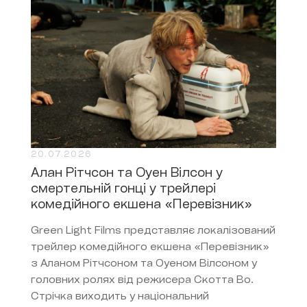
20.07.2026
Алан Рітчсон та Оуен Вілсон у
смертельній гонці у трейлері
комедійного екшена «Перевізник»
Green Light Films представляє локалізований
трейлер комедійного екшена «Перевізник»
з Аланом Рітчсоном та Оуеном Вілсоном у
головних ролях від режисера Скотта Во.
Стрічка виходить у національний