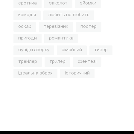
еротика
заколот
зйомки
комедія
любить не любить
оскар
перевізник
постер
пригоди
романтика
сусіди зверху
сімейний
тизер
трейлер
трилер
фентезі
ідеальна зброя
історичний