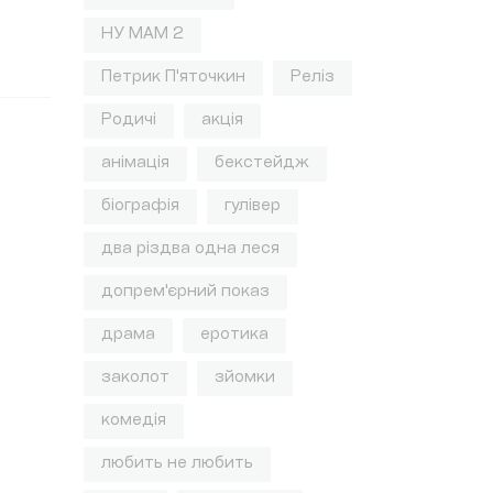
НУ МАМ 2
Петрик П'яточкин
Реліз
Родичі
акція
анімація
бекстейдж
біографія
гулівер
два різдва одна леся
допрем'єрний показ
драма
еротика
заколот
зйомки
комедія
любить не любить