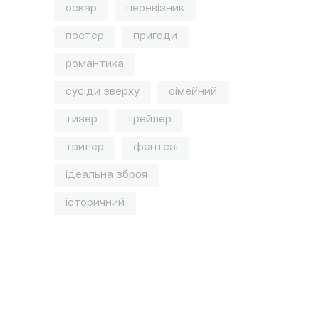
оскар
перевізник
постер
пригоди
романтика
сусіди зверху
сімейний
тизер
трейлер
трилер
фентезі
ідеальна зброя
історичний