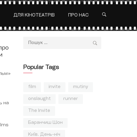
ДЛЯ КІНОТЕАТРІВ
ПРО НАС
Пошук:
про
и
Popular Tags
ільм»
film
invite
mutiny
onslaught
runner
ь на
The Invite
Баранчиш Шон
ilms
Київ. День-ніч