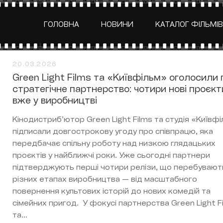
ГОЛОВНА
НОВИНИ
КАТАЛОГ ФІЛЬМІВ
20.03.2026
Green Light Films та «Київфільм» оголосили 
стратегічне партнерство: чотири нові проєкт
вже у виробництві
Кінодистриб’ютор Green Light Films та студія «Київф
підписали довгострокову угоду про співпрацю, яка
передбачає спільну роботу над низкою глядацьких
проєктів у найближчі роки. Уже сьогодні партнери
підтверджують перші чотири релізи, що перебувают
різних етапах виробництва — від масштабного
повернення культових історій до нових комедій та
сімейних пригод. У фокусі партнерства Green Light F
та...