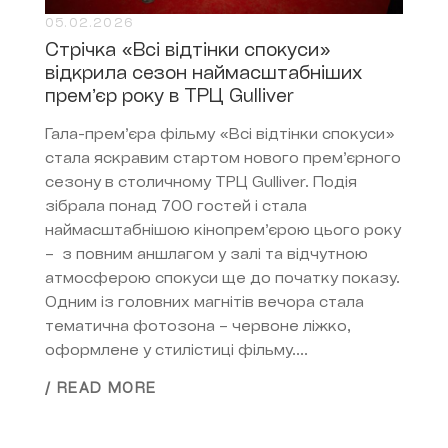
05.02.2026
Стрічка «Всі відтінки спокуси»
відкрила сезон наймасштабніших
премʼєр року в ТРЦ Gulliver
Гала-премʼєра фільму «Всі відтінки спокуси»
стала яскравим стартом нового премʼєрного
сезону в столичному ТРЦ Gulliver. Подія
зібрала понад 700 гостей і стала
наймасштабнішою кінопремʼєрою цього року
– з повним аншлагом у залі та відчутною
атмосферою спокуси ще до початку показу.
Одним із головних магнітів вечора стала
тематична фотозона – червоне ліжко,
оформлене у стилістиці фільму....
/ READ MORE