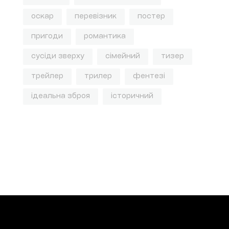
оскар
перевізник
постер
пригоди
романтика
сусіди зверху
сімейний
тизер
трейлер
трилер
фентезі
ідеальна зброя
історичний