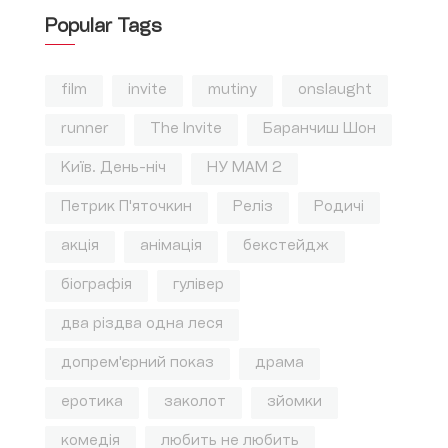
Popular Tags
film
invite
mutiny
onslaught
runner
The Invite
Баранчиш Шон
Київ. День-ніч
НУ МАМ 2
Петрик П'яточкин
Реліз
Родичі
акція
анімація
бекстейдж
біографія
гулівер
два різдва одна леся
допрем'єрний показ
драма
еротика
заколот
зйомки
комедія
любить не любить