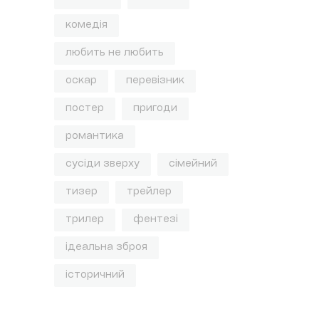
комедія
любить не любить
оскар
перевізник
постер
пригоди
романтика
сусіди зверху
сімейний
тизер
трейлер
трилер
фентезі
ідеальна зброя
історичний