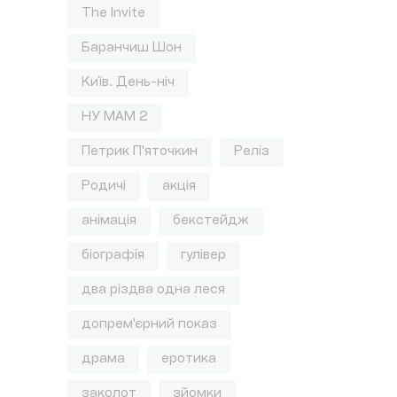
The Invite
Баранчиш Шон
Київ. День-ніч
НУ МАМ 2
Петрик П'яточкин
Реліз
Родичі
акція
анімація
бекстейдж
біографія
гулівер
два різдва одна леся
допрем'єрний показ
драма
еротика
заколот
зйомки